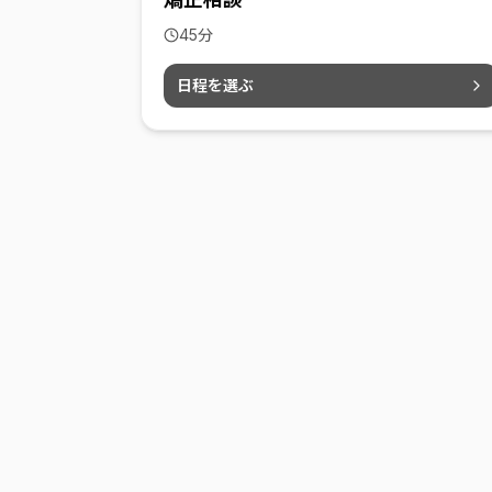
45
分
日程を選ぶ