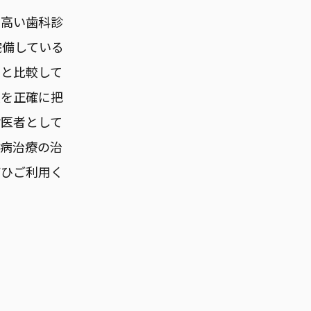
の高い歯科診
完備している
ンと比較して
態を正確に把
医者として
周病治療の治
ぜひご利用く