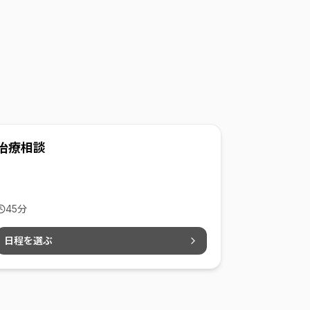
治療相談
45
分
日程を選ぶ