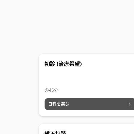
初診 (治療希望)
45
分
日程を選ぶ
矯正相談