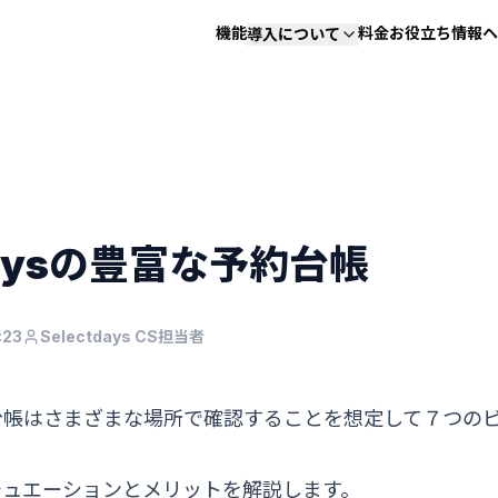
機能
料金
お役立ち情報
ヘ
導入について
tdaysの豊富な予約台帳
:23
Selectdays CS担当者
sの予約台帳はさまざまな場所で確認することを想定して７つ
チュエーションとメリットを解説します。