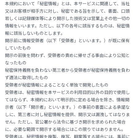
本規約において「秘密情報」とは、本サービスに関連して、当社
又はお客様が相手方に対し、秘密である旨を示して、書面、口頭
若しくは記録媒体等により開示した技術又は営業上その他一切の
情報をいいます。ただし、以下の各号に該当するものは、秘密情
報に該当しないものとします。
開示前に情報受領者（以下「受領者」といいます。）が既に保有
していたもの
開示の前後を問わず、受領者の責めに帰せざる事由により公知と
なったもの
秘密保持義務を負わない第三者から受領者が秘密保持義務を負わ
ず適法に取得したもの
受領者が秘密情報によることなく単独で開発したもの
受領者は、秘密情報を本サービスの利用目的以外の目的で使用し
てはならず、本規約において明示的に定める場合を除き、情報開
示者（以下「開示者」といいます。）の事前の書面による承諾な
しに、第三者に対し秘密情報を提供、開示又は漏洩してはなりま
せん。ただし、官公署から法令に基づき開示を求められた場合
に、必要な範囲で開示する場合にはこの限りではありません。
受領者は、秘密情報を複製、複写、翻案等する場合には、事前に