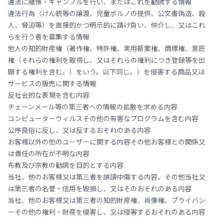
違法に賭博・ギャンブルを行い、またはこれを勧誘する情報
違法行為（けん銃等の譲渡、児童ポルノの提供、公文書偽造、殺
人、脅迫等）を直接的かつ明示的に請け負い、仲介し、又はこれ
らを行う者を募集する情報
他人の知的財産権（著作権、特許権、実用新案権、商標権、意匠
権（それらの権利を取得し、又はそれらの権利につき登録等を出
願する権利を含む。）をいう。以下同じ。）を侵害する商品又は
サービスの販売に関する情報
反社会的な表現を含む内容
チェーンメール等の第三者への情報の拡散を求める内容
コンピューターウィルスその他の有害なプログラムを含む内容
公序良俗に反し、又は反するおそれのある内容
お客様以外の他のユーザーに関する内容その他お客様との関係又
は責任の所在が不明な内容
布教及び宗教の勧誘を目的とする内容
当社、他のお客様又は第三者を誹謗中傷する内容、その他当社又
は第三者の名誉・信用を毀損し、又はそのおそれのある内容
当社、他のお客様又は第三者の知的財産権、肖像権、プライバシ
ーその他の権利・財産を侵害し、又は侵害するおそれのある内容