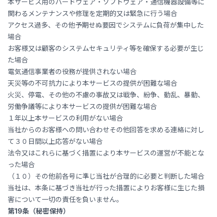
本サービス用のハードウェア・ソフトウェア・通信機器設備等に
関わるメンテナンスや修理を定期的又は緊急に行う場合
アクセス過多、その他予期せぬ要因でシステムに負荷が集中した
場合
お客様又は顧客のシステムセキュリティ等を確保する必要が生じ
た場合
電気通信事業者の役務が提供されない場合
天災等の不可抗力により本サービスの提供が困難な場合
火災、停電、その他の不慮の事故又は戦争、紛争、動乱、暴動、
労働争議等により本サービスの提供が困難な場合
１年以上本サービスの利用がない場合
当社からのお客様への問い合わせその他回答を求める連絡に対し
て３０日間以上応答がない場合
法令又はこれらに基づく措置により本サービスの運営が不能とな
った場合
（１０）その他前各号に準じ当社が合理的に必要と判断した場合
当社は、本条に基づき当社が行った措置によりお客様に生じた損
害について一切の責任を負いません。
第19条（秘密保持）