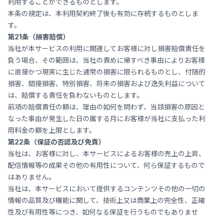
利用することができるものとします。
本条の規定は、本利用契約終了後も有効に存続するものとしま
す。
第21条（損害賠償）
当社が本サービスの利用に関連してお客様に対し損害賠償責任を
負う場合、その範囲は、当社の責めに帰すべき事由によりお客様
に直接かつ現実に生じた通常の損害に限られるものとし、付随的
損害、間接損害、特別損害、将来の損害および逸失利益について
は、賠償する責任を負わないものとします。
前項の賠償責任の額は、理由の如何を問わず、当該損害の原因と
なった事由が発生した日の属する月にお客様が当社に支払った利
用料金の額を上限とします。
第22条（保証の否認及び免責）
当社は、お客様に対し、本サービスによるお客様の売上の上昇、
配信情報等の成果その他の有用性について、何ら保証するもので
はありません。
当社は、本サービスにおいて提供するコンテンツその他の一切の
情報の品質及び機能に関して、技術上又は商業上の完全性、正確
性及び有用性等につき、如何なる保証を行うものでもありませ