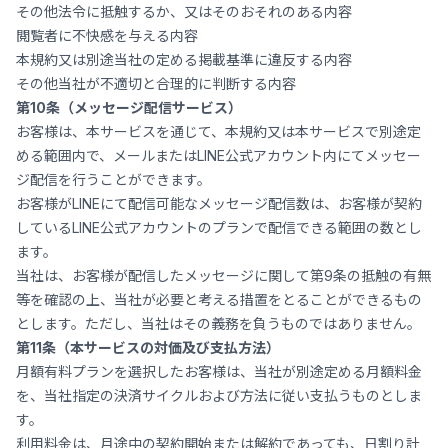
その他法令に抵触するか、又はそのおそれのある内容
閲覧者に不快感を与える内容
本規約又は別途当社の定める掲載基準に違反する内容
その他当社が不適切と合理的に判断する内容
第10条（メッセージ配信サービス）
お客様は、本サービスを通じて、本規約又は本サービスで別途定
める範囲内で、メールまたはLINE公式アカウント内にてメッセー
ジ配信を行うことができます。
お客様がLINEにて配信可能なメッセージ配信数は、お客様が契約
しているLINE公式アカウントのプランで配信できる範囲の数とし
ます。
当社は、お客様が配信したメッセージに関して第9条の抵触の有無
等を確認の上、当社が必要と考える措置をとることができるもの
とします。ただし、当社はその義務を負うものではありません。
第11条（本サービスの対価及び支払方法）
月額有料プランを選択したお客様は、当社が別途定める月額料金
を、当社指定の決済サイクルおよび方法に従い支払うものとしま
す。
利用料金は、月途中の契約開始または解約であっても、日割り計