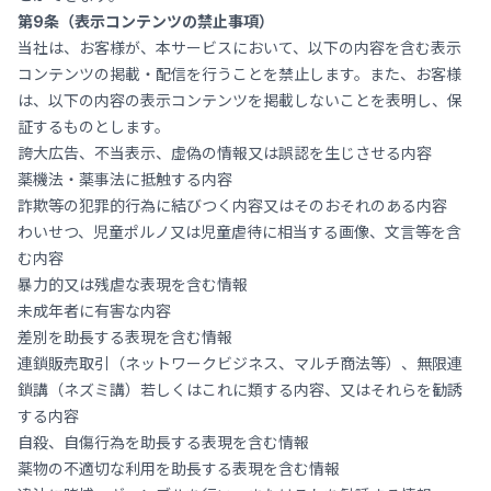
第9条（表示コンテンツの禁止事項）
当社は、お客様が、本サービスにおいて、以下の内容を含む表示
コンテンツの掲載・配信を行うことを禁止します。また、お客様
は、以下の内容の表示コンテンツを掲載しないことを表明し、保
証するものとします。
誇大広告、不当表示、虚偽の情報又は誤認を生じさせる内容
薬機法・薬事法に抵触する内容
詐欺等の犯罪的行為に結びつく内容又はそのおそれのある内容
わいせつ、児童ポルノ又は児童虐待に相当する画像、文言等を含
む内容
暴力的又は残虐な表現を含む情報
未成年者に有害な内容
差別を助長する表現を含む情報
連鎖販売取引（ネットワークビジネス、マルチ商法等）、無限連
鎖講（ネズミ講）若しくはこれに類する内容、又はそれらを勧誘
する内容
自殺、自傷行為を助長する表現を含む情報
薬物の不適切な利用を助長する表現を含む情報