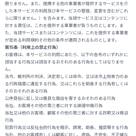
限りません。また、提携する他の事業者が提供するサービスを介
した本サービスの利用及び本サービスの管理、変更を含むがこれ
らに限りません。）を含みます。当該サービス又はコンテンツに
対する責任は、これを提供する事業者が負うものとします。ま
た、当該サービスまたはコンテンツには、これを提供する事業者
が定める利用規約その他の条件が適用されるものとします。
第15条（利用上の禁止行為）
お客様は、本サービスの利用にあたり、以下の各号のいずれかに
該当する行為又は該当するおそれのある行為をしてはなりませ
ん。
法令、裁判所の判決、決定若しくは命令、又は法令上拘束力のあ
る行政措置に違反する行為、又はこれらを助長する行為若しくは
そのおそれのある行為
公序良俗に反し又は善良な風俗を害するおそれのある行為
当社、お客様その他の第三者に対する誹謗中傷行為
当社又は他のお客様、顧客その他の第三者に対する詐欺又は脅迫
行為
犯罪行為又は反社会的行為を暗示、誘発、助長、推奨等する行為
当社、他のお客様若しくは顧客に対し、虚偽、不完全、不正確な