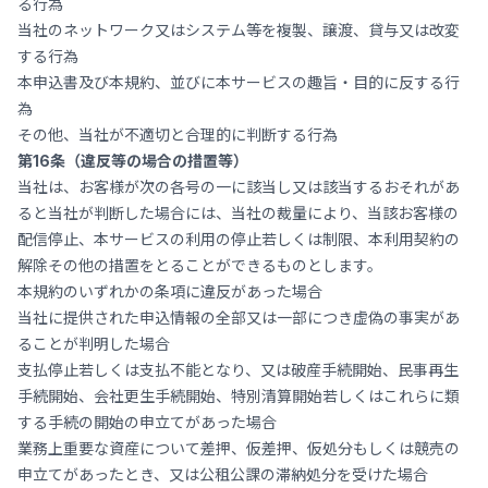
る行為
当社のネットワーク又はシステム等を複製、譲渡、貸与又は改変
する行為
本申込書及び本規約、並びに本サービスの趣旨・目的に反する行
為
その他、当社が不適切と合理的に判断する行為
第16条（違反等の場合の措置等）
当社は、お客様が次の各号の一に該当し又は該当するおそれがあ
ると当社が判断した場合には、当社の裁量により、当該お客様の
配信停止、本サービスの利用の停止若しくは制限、本利用契約の
解除その他の措置をとることができるものとします。
本規約のいずれかの条項に違反があった場合
当社に提供された申込情報の全部又は一部につき虚偽の事実があ
ることが判明した場合
支払停止若しくは支払不能となり、又は破産手続開始、民事再生
手続開始、会社更生手続開始、特別清算開始若しくはこれらに類
する手続の開始の申立てがあった場合
業務上重要な資産について差押、仮差押、仮処分もしくは競売の
申立てがあったとき、又は公租公課の滞納処分を受けた場合