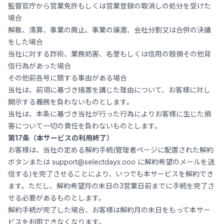
監督官庁から営業免許もしくは営業登録の取消しの処分を受けた
場合
解散、清算、事業の廃止、事業の譲渡、会社分割又は合併の決議
をした場合
当社に対する詐術、業務妨害、名誉もしくは信用の毀損その他背
信行為があった場合
その他前各号に類する事由がある場合
当社は、前項に基づき措置を講じた理由について、お客様に対し
開示する義務を負わないものとします。
当社は、本条に基づき当社が行った行為によりお客様に生じた損
害について一切の責任を負わないものとします。
第17条（本サービスの利用終了）
お客様は、当社の定める解約手続(管理者ページに配置された解約
ボタンまたは
support@selectdays.ooo
に解約希望のメールを送
信する)を完了させることにより、いつでも本サービスを解約でき
ます。ただし、解約希望月の末日の3営業日前までに手続を完了さ
せる必要があるものとします。
解約手続が完了した場合、お客様は解約月の末日をもって本サー
ビスを利用できなくなります。