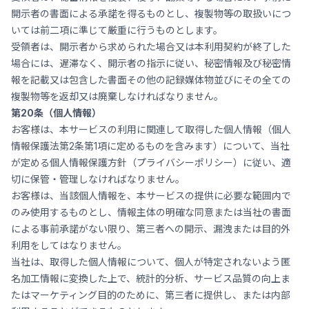
開示者の書面による承諾を得るものとし、複製物等の取扱いにつ
いては前二項に準じて厳重に行うものとします。
受領者は、開示者から求められた場合又は本利用契約が終了した
場合には、遅滞なく、開示者の指示に従い、秘密情報及び秘密情
報を記載又は包含した書面その他の記録媒体物並びにその全ての
複製物等を返却又は廃棄しなければなりません。
第20条（個人情報）
お客様は、本サービスの利用に関連して取得した個人情報（個人
情報保護法第2条第1項に定めるものを含みます）について、当社
が定める個人情報保護方針（プライバシーポリシー）に従い、適
切に保管・管理しなければなりません。
お客様は、当該個人情報を、本サービスの提供に必要な範囲内で
のみ使用するものとし、情報主体の明確な同意または当社の書面
による事前承諾がない限り、第三者への開示、漏洩または目的外
利用をしてはなりません。
当社は、取得した個人情報について、個人が特定されないよう匿
名加工情報に変換した上で、統計的分析、サービス品質の向上ま
たはマーケティング目的のために、第三者に提供し、または内部