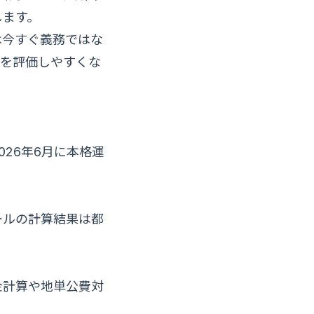
します。
は今すぐ義務ではな
案を評価しやすくな
26年6月に本格運
ールの計算結果は都
金計算や地単公費対