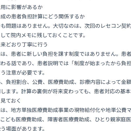
費用に影響があるか
助成の患者負担計算にどう関係するか
でも問題はありません。大切なのは、次回のレセコン契
して院内メモに残しておくことです。
従来どおり丁寧に行う
ルは、患者に新しい負担を課す制度ではありません。患
関わる話であり、患者説明では「制度が始まったから負
よう注意が必要です。
格、負担割合、公費、医療費助成、診療内容によって金
明します。計算の裏側が将来変わっても、患者対応の基本
も見ておく
ルは、地方単独医療費助成事業の現物給付化や地単公費
、こども医療費助成、障害者医療費助成、ひとり親家庭
扱う場面があります。