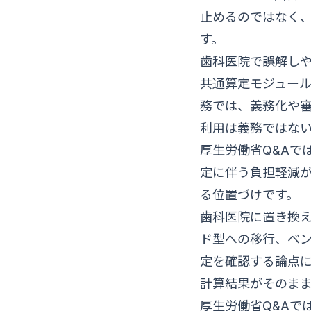
止めるのではなく、
す。
歯科医院で誤解し
共通算定モジュール
務では、義務化や
利用は義務ではな
厚生労働省Q&Aで
定に伴う負担軽減
る位置づけです。
歯科医院に置き換
ド型への移行、ベ
定を確認する論点
計算結果がそのま
厚生労働省Q&Aで