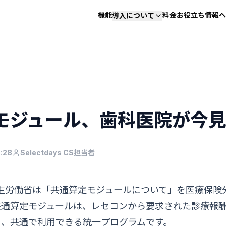
機能
料金
お役立ち情報
ヘ
導入について
モジュール、歯科医院が今
:28
Selectdays CS担当者
、厚生労働省は「共通算定モジュールについて」を医療保
共通算定モジュールは、レセコンから要求された診療報
を、共通で利用できる統一プログラムです。