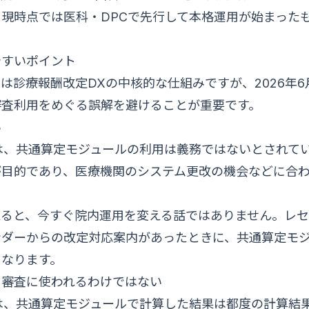
現時点では医科・DPCで先行して本格運用が始まった
やすいポイント
は診療報酬改定DXの中核的な仕組みですが、2026年
審査利用をめぐる誤解を避けることが重要です。
い
は、共通算定モジュールの利用は義務ではないとされて
が目的であり、医療機関のシステム更改の機会などに合
えると、今すぐ院内運用を変える話ではありません。レ
ンダーからの改定対応案内があったときに、共通算定モ
になります。
ま審査に使われるわけではない
は、共通算定モジュールで計算した結果は都度の計算結