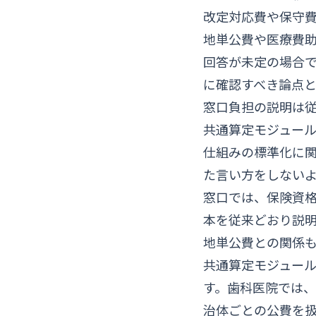
改定対応費や保守
地単公費や医療費
回答が未定の場合
に確認すべき論点と
窓口負担の説明は
共通算定モジュー
仕組みの標準化に
た言い方をしない
窓口では、保険資
本を従来どおり説
地単公費との関係
共通算定モジュー
す。歯科医院では
治体ごとの公費を