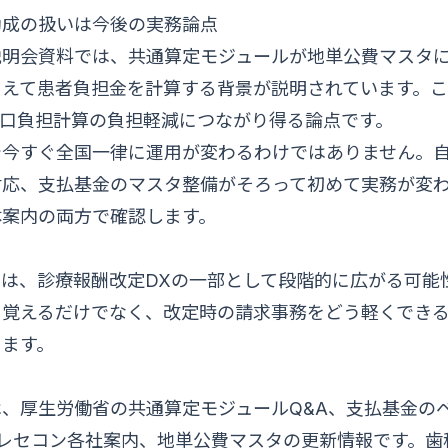
助成の扱いは今後の実務論点
説明会資料では、共通算定モジュールが地単公費マスタ
まえて患者負担金を計算する背景が説明されています。
窓口負担計算の負担軽減につながり得る論点です。
で今すぐ全国一律に運用が変わるわけではありません。
対応、支払基金のマスタ整備がそろって初めて実務が変
体案内の両方で確認します。
は、診療報酬改定DXの一部として段階的に広がる可能
を覚えるだけでなく、改定時の請求事務をどう軽くでき
ります。
、厚生労働省の共通算定モジュールQ&A、支払基金の
のレセコン各社案内、地単公費マスタの更新情報です。歯