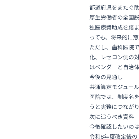
都道府県をまたぐ
厚生労働省の全国
独医療費助成を踏
っても、将来的に
ただし、歯科医院
化、レセコン側の
はベンダーと自治
今後の見通し
共通算定モジュール
医院では、制度名
うと実務につなが
次に追うべき資料
今後確認したいのは
令和8年度改定後