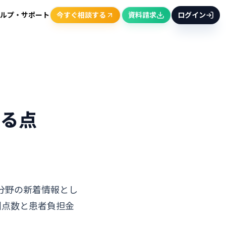
ルプ・サポート
今すぐ相談する
資料請求
ログイン
見る点
険分野の新着情報とし
酬点数と患者負担金