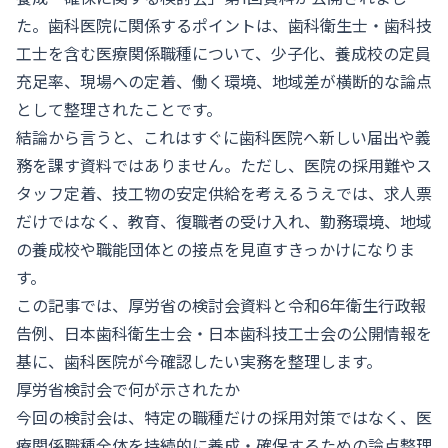
た。歯科医院に関係するポイントは、歯科衛生士・歯科技
工士を含む医療関係職種について、少子化、養成校の定員
充足率、現場への定着、働く環境、地域差が横断的な論点
として整理されたことです。
結論から言うと、これはすぐに歯科医院へ新しい届出や義
務を課す資料ではありません。ただし、医院の採用難やス
タッフ定着、技工物の安定供給を考えるうえでは、求人票
だけではなく、教育、復職者の受け入れ、勤務環境、地域
の養成校や職能団体との接点を見直すきっかけになりま
す。
この記事では、厚労省の検討会資料と令和6年衛生行政報
告例、日本歯科衛生士会・日本歯科技工士会の公開情報を
基に、歯科医院が今確認したい実務を整理します。
厚労省検討会で何が示されたか
今回の検討会は、特定の職種だけの採用対策ではなく、医
療関係職種全体を持続的に養成・確保するための論点整理