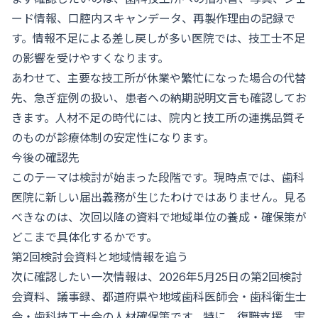
ード情報、口腔内スキャンデータ、再製作理由の記録で
す。情報不足による差し戻しが多い医院では、技工士不足
の影響を受けやすくなります。
あわせて、主要な技工所が休業や繁忙になった場合の代替
先、急ぎ症例の扱い、患者への納期説明文言も確認してお
きます。人材不足の時代には、院内と技工所の連携品質そ
のものが診療体制の安定性になります。
今後の確認先
このテーマは検討が始まった段階です。現時点では、歯科
医院に新しい届出義務が生じたわけではありません。見る
べきなのは、次回以降の資料で地域単位の養成・確保策が
どこまで具体化するかです。
第2回検討会資料と地域情報を追う
次に確認したい一次情報は、2026年5月25日の第2回検討
会資料、議事録、都道府県や地域歯科医師会・歯科衛生士
会・歯科技工士会の人材確保策です。特に、復職支援、実