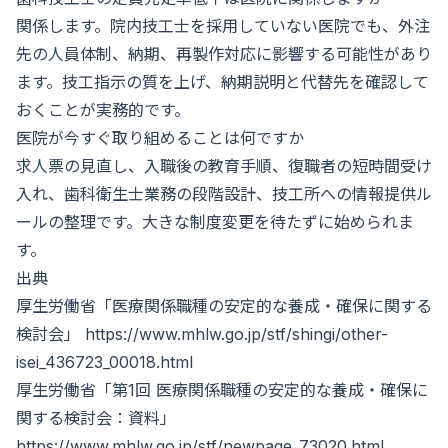
関係します。院内技工士を採用していない医院でも、外注
先の人員体制、納期、再製作対応に影響する可能性があり
ます。技工指示の質を上げ、納期説明と代替先を確認して
おくことが実務的です。
医院が今すぐ取り組めることは何ですか
求人票の見直し、入職後の教育手順、復職者の短時間受け
入れ、歯科衛生士業務の段階設計、技工所への情報提供ル
ールの整理です。大きな制度変更を待たずに始められま
す。
出典
厚生労働省「医療関係職種の安定的な養成・確保に関する
検討会」
https://www.mhlw.go.jp/stf/shingi/other-
isei_436723_00018.html
厚生労働省「第1回 医療関係職種の安定的な養成・確保に
関する検討会：資料」
https://www.mhlw.go.jp/stf/newpage_73020.html