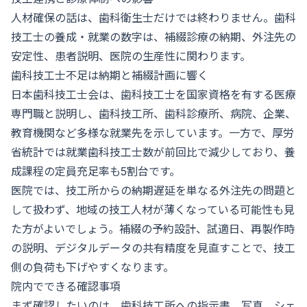
人材確保の話は、歯科衛生士だけでは終わりません。歯科
技工士の養成・就業の数字は、補綴診療の納期、外注先の
安定性、患者説明、医院の生産性に関わります。
歯科技工士不足は納期と補綴計画に響く
日本歯科技工士会は、歯科技工士を国家資格を有する医療
専門職と説明し、歯科技工所、歯科診療所、病院、企業、
教育機関など多様な就業先を示しています。一方で、厚労
省統計では就業歯科技工士数が前回比で減少しており、養
成課程の定員充足率も5割台です。
医院では、技工所からの納期遅延を単なる外注先の問題と
して扱わず、地域の技工人材が薄くなっている可能性も見
た方がよいでしょう。補綴の予約設計、試適日、再製作時
の説明、デジタルデータの共有精度を見直すことで、技工
側の負荷も下げやすくなります。
院内でできる確認事項
まず確認したいのは、歯科技工所への指示書、写真、シェ