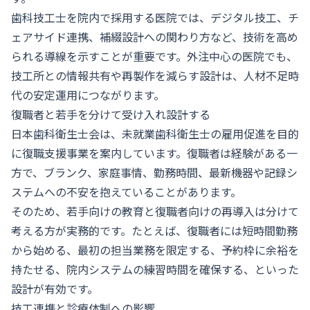
歯科技工士を院内で採用する医院では、デジタル技工、チ
ェアサイド連携、補綴設計への関わり方など、技術を高め
られる導線を示すことが重要です。外注中心の医院でも、
技工所との情報共有や再製作を減らす設計は、人材不足時
代の安定運用につながります。
復職者と若手を分けて受け入れ設計する
日本歯科衛生士会は、未就業歯科衛生士の雇用促進を目的
に復職支援事業を案内しています。復職者は経験がある一
方で、ブランク、家庭事情、勤務時間、最新機器や記録シ
ステムへの不安を抱えていることがあります。
そのため、若手向けの教育と復職者向けの再導入は分けて
考える方が実務的です。たとえば、復職者には短時間勤務
から始める、最初の担当業務を限定する、予約枠に余裕を
持たせる、院内システムの練習時間を確保する、といった
設計が有効です。
技工連携と診療体制への影響