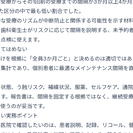
受療からその1回前の受療までの間隔が3か月以上4か
された区分の中で最も低い割合でした。
的な受療のリズムが中断防止と関係する可能性を示す材
、歯科衛生士がリスクに応じて間隔を説明する、未予約
の点検に使えます。
当てはめない
だけを根拠に「全員3か月ごと」と決めるのは適切ではあ
の集計であり、個別患者に最適なメインテナンス間隔を
の状態、う蝕リスク、補綴状況、服薬、セルフケア、通
ます。報告書は、間隔を固定する根拠ではなく、継続受
て使うのが妥当です。
たい実務ポイント
に医院で確認したいのは、患者説明、記録、リコール、健