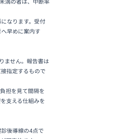
月未満の者は、中断率
料になります。受付
者へ早めに案内す
りません。報告書は
直接指定するもので
院負担を見て間隔を
療を支える仕組みを
診後導線の4点で