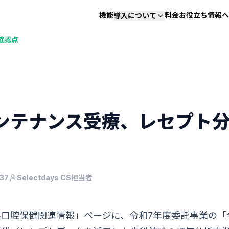
機能
料金
お役立ち情報
ヘ
導入について
確認点
ンテナンス受療、レセプト
37
Selectdays CS担当者
科口腔保健関連情報」ページに、令和7年度委託事業の「