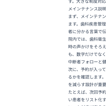
す。大きな制度対
メインテナンス説
まず、メインテナ
ます。歯科疾患管
者に分かる言葉で
院内では、歯科衛
時の声かけをそろ
も、数字だけでな
中断者フォローと
次に、予約が入っ
るかを確認します
を減らす設計が重
たとえば、次回予
い患者をリスト化