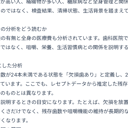
クが高い人、補綴物が多い人、糖尿病など全身管理と関
るのではなく、検査結果、清掃状態、生活背景を踏まえ
費の分析をどう読むか
歯の有無と全身の医療費も分析されています。歯科医院
てではなく、咀嚼、栄養、生活習慣病との関係を説明す
にした分析
数が24本未満である状態を「欠損歯あり」と定義し、2
しています。ここでも、レセプトデータから推定した残存
そのものとは異なります。
で説明するときの目安になります。たとえば、欠損を放
にくさだけでなく、残存歯数や咀嚼機能の維持が長期的
すくなります。