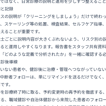
応ではなく、日常診療の説明と運用を少しずつ整えること
明と記録
ンスの説明が「クリーニングをしましょう」だけで終わ
理、スケーリング等の処置、検査結果、セルフケア指導
伝えることが重要です。
生士ごとに説明内容が大きくぶれないよう、リスク別の
えると運用しやすくなります。報告書をスタッフ共有資
く「どのような定義で分析されたか」を一緒に確認する
健診後導線
ていない患者や、健診後に治療・管理へつながっていな
。中断者フォローは、単にリマインドを送るだけでなく
要です。
約を診療終了時に取る、予約変更時の再予約を徹底する
する、職域健診や自治体健診から来院した患者のフォロ