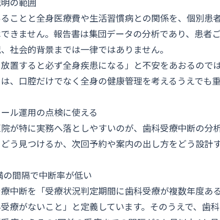
説明の範囲
あることと全身医療費や生活習慣病との関係を、個別患
はできません。報告書は集団データの分析であり、患者
況、社会的背景までは一律ではありません。
を放置すると必ず全身疾患になる」と不安をあおるので
とは、口腔だけでなく全身の健康管理を考えるうえでも
コール運用の点検に使える
医院が特に実務へ落としやすいのが、歯科受療中断の分
をどう見つけるか、次回予約や案内の出し方をどう設計
満の間隔で中断率が低い
受療中断を「受療状況判定期間に歯科受療が複数年度あ
科受療がないこと」と定義しています。そのうえで、歯科