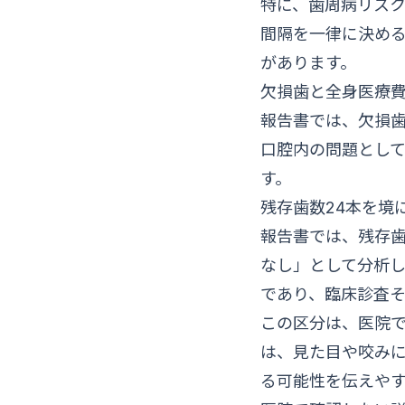
特に、歯周病リス
間隔を一律に決め
があります。
欠損歯と全身医療
報告書では、欠損
口腔内の問題とし
す。
残存歯数24本を境
報告書では、残存歯
なし」として分析
であり、臨床診査
この区分は、医院
は、見た目や咬み
る可能性を伝えや