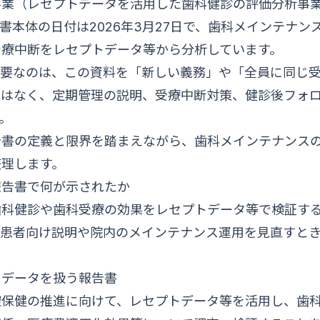
事業（レセプトデータを活用した歯科健診の評価分析事
書本体の日付は2026年3月27日で、歯科メインテナン
受療中断をレセプトデータ等から分析しています。
重要なのは、この資料を「新しい義務」や「全員に同じ
ではなく、定期管理の説明、受療中断対策、健診後フォ
。
告書の定義と限界を踏まえながら、歯科メインテナンス
整理します。
報告書で何が示されたか
歯科健診や歯科受療の効果をレセプトデータ等で検証す
、患者向け説明や院内のメインテナンス運用を見直すと
トデータを扱う報告書
腔保健の推進に向けて、レセプトデータ等を活用し、歯