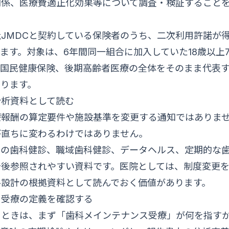
関係、医療費適正化効果等について調査・検証すること
JMDCと契約している保険者のうち、二次利用許諾が得
ます。対象は、6年間同一組合に加入していた18歳以上
、国民健康保険、後期高齢者医療の全体をそのまま代表
ります。
分析資料として読む
療報酬の算定要件や施設基準を変更する通知ではありま
が直ちに変わるわけではありません。
けの歯科健診、職域歯科健診、データヘルス、定期的な
今後参照されやすい資料です。医院としては、制度変更
ル設計の根拠資料として読んでおく価値があります。
ス受療の定義を確認する
うときは、まず「歯科メインテナンス受療」が何を指す