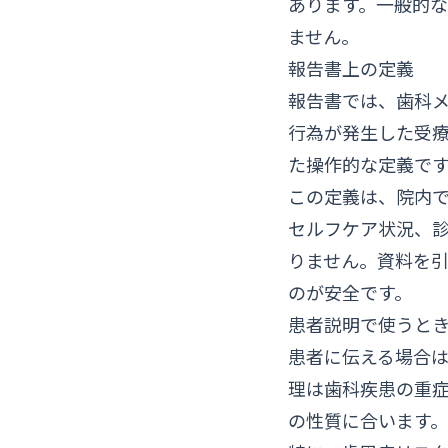
あります。一般的
ません。
報告書上の定義
報告書では、歯科
行為が発生した受
た操作的な定義で
この定義は、院内
セルフケア状況、
りません。資料を
のが安全です。
患者説明で使うと
患者に伝える場合
理は歯科疾患の重
の性質に合います。