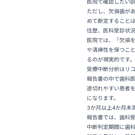
医院で確認したい
ただし、欠損歯が
めて断定すること
往歴、医科受診状
医院では、「欠損
や清掃性を保つこ
るのが現実的です。
受療中断分析はリ
報告書の中で歯科
途切れやすい患者
になります。
3か月以上4か月未
報告書では、歯科
中断判定期間に歯