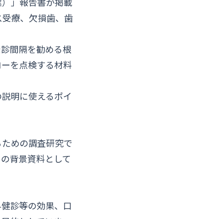
業）」報告書が掲載
ス受療、欠損歯、歯
受診間隔を勧める根
ローを点検する材料
の説明に使えるポイ
るための調査研究で
きの背景資料として
科健診等の効果、口