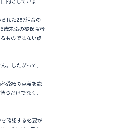
を目的としていま
られた287組合の
75歳未満の被保険者
するものではない点
せん。したがって、
歯科受療の意義を説
を待つだけでなく、
かを確認する必要が