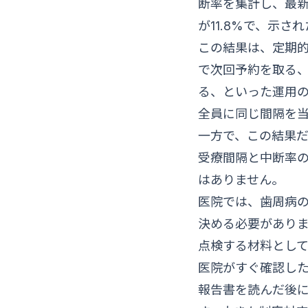
断率を集計し、最新
が11.8%で、示
この結果は、定期
で次回予約を取る
る、といった運用
全員に同じ間隔を
一方で、この結果
受療間隔と中断率
はありません。
医院では、歯周病
決める必要があり
点検する材料とし
医院がすぐ確認し
報告書を読んだ後