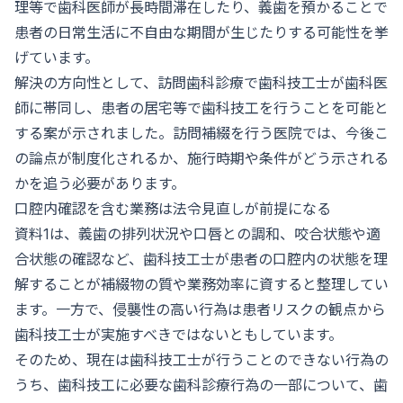
理等で歯科医師が長時間滞在したり、義歯を預かることで
患者の日常生活に不自由な期間が生じたりする可能性を挙
げています。
解決の方向性として、訪問歯科診療で歯科技工士が歯科医
師に帯同し、患者の居宅等で歯科技工を行うことを可能と
する案が示されました。訪問補綴を行う医院では、今後こ
の論点が制度化されるか、施行時期や条件がどう示される
かを追う必要があります。
口腔内確認を含む業務は法令見直しが前提になる
資料1は、義歯の排列状況や口唇との調和、咬合状態や適
合状態の確認など、歯科技工士が患者の口腔内の状態を理
解することが補綴物の質や業務効率に資すると整理してい
ます。一方で、侵襲性の高い行為は患者リスクの観点から
歯科技工士が実施すべきではないともしています。
そのため、現在は歯科技工士が行うことのできない行為の
うち、歯科技工に必要な歯科診療行為の一部について、歯