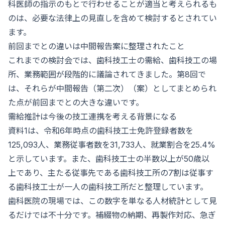
科医師の指示のもとで行わせることが適当と考えられるも
のは、必要な法律上の見直しを含めて検討するとされてい
ます。
前回までとの違いは中間報告案に整理されたこと
これまでの検討会では、歯科技工士の需給、歯科技工の場
所、業務範囲が段階的に議論されてきました。第8回で
は、それらが中間報告（第二次）（案）としてまとめられ
た点が前回までとの大きな違いです。
需給推計は今後の技工連携を考える背景になる
資料1は、令和6年時点の歯科技工士免許登録者数を
125,093人、業務従事者数を31,733人、就業割合を25.4%
と示しています。また、歯科技工士の半数以上が50歳以
上であり、主たる従事先である歯科技工所の7割は従事す
る歯科技工士が一人の歯科技工所だと整理しています。
歯科医院の現場では、この数字を単なる人材統計として見
るだけでは不十分です。補綴物の納期、再製作対応、急ぎ