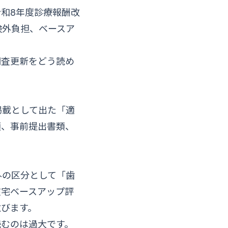
和8年度診療報酬改
険外負担、ベースア
調査更新をどう読め
掲載として出た「適
領、事前提出書類、
外の区分として「歯
在宅ベースアップ評
並びます。
読むのは過大です。