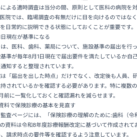
場による適時調査は当分の間、原則として医科の病院を
科医院では、臨場調査の有無だけに目を向けるのではな
かを日常的に説明できる状態にしておくことが重要です。
1日現在が基準になる
では、医科、歯科、薬局について、施設基準の届出を行
基準が毎年8月1日現在で届出要件を満たしているか自己
う通知すると整理されています。
院は「届出を出した時点」だけでなく、改定後も人員、
維持されているかを確認する必要があります。特に複数
月前に一覧化しておくと確認漏れを減らせます。
資料で保険診療の基本を見直す
監査ページには、「保険診療の理解のために:歯科（令
の資料は令和8年度診療報酬改定に基づいて作成されて
め、請求時点の要件等を確認するよう注意しています。