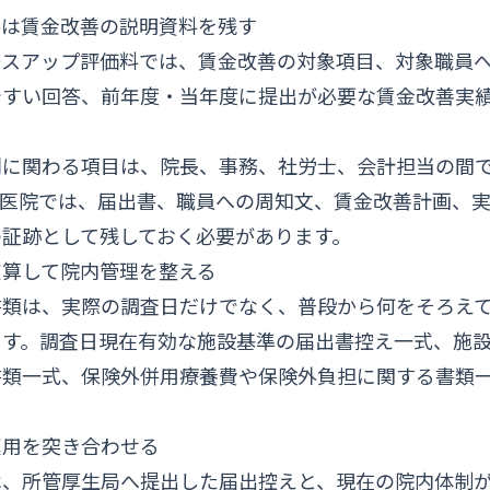
料は賃金改善の説明資料を残す
ースアップ評価料では、賃金改善の対象項目、対象職員
やすい回答、前年度・当年度に提出が必要な賃金改善実
則に関わる項目は、院長、事務、社労士、会計担当の間
る医院では、届出書、職員への周知文、賃金改善計画、
の証跡として残しておく必要があります。
逆算して院内管理を整える
書類は、実際の調査日だけでなく、普段から何をそろえ
ます。調査日現在有効な施設基準の届出書控え一式、施
書類一式、保険外併用療養費や保険外負担に関する書類
運用を突き合わせる
は、所管厚生局へ提出した届出控えと、現在の院内体制