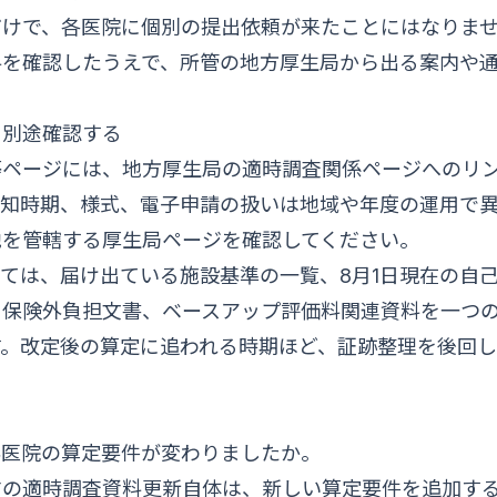
だけで、各医院に個別の提出依頼が来たことにはなりま
料を確認したうえで、所管の地方厚生局から出る案内や
を別途確認する
等ページには、地方厚生局の適時調査関係ページへのリ
通知時期、様式、電子申請の扱いは地域や年度の運用で
地を管轄する厚生局ページを確認してください。
ては、届け出ている施設基準の一覧、8月1日現在の自
、保険外負担文書、ベースアップ評価料関連資料を一つ
す。改定後の算定に追われる時期ほど、証跡整理を後回
科医院の算定要件が変わりましたか。
省の適時調査資料更新自体は、新しい算定要件を追加す