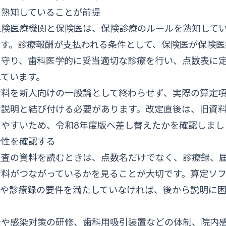
を熟知していることが前提
保険医療機関と保険医は、保険診療のルールを熟知して
ます。診療報酬が支払われる条件として、保険医が保険医
を守り、歯科医学的に妥当適切な診療を行い、点数表に
れています。
資料を新人向けの一般論として終わらせず、実際の算定
者説明と結び付ける必要があります。改定直後は、旧資
りやすいため、令和8年度版へ差し替えたかを確認しまし
合性を確認する
監査の資料を読むときは、点数名だけでなく、診療録、
資料がつながっているかを見ることが大切です。算定ソ
準や診療録の要件を満たしていなければ、後から説明に
全や感染対策の研修、歯科用吸引装置などの体制、院内