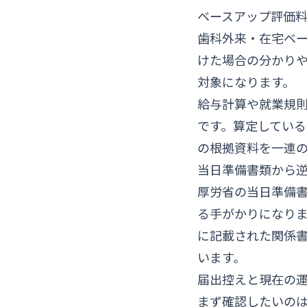
ベースアップ評価
歯科外来・在宅ベ
けた場合の分かり
対象になります。
給与計算や就業規
です。算定してい
の根拠資料を一連
当日準備書類から
厚労省の当日準備
る手がかりになり
に記載された関係
います。
届出控えと現在の
まず確認したいの