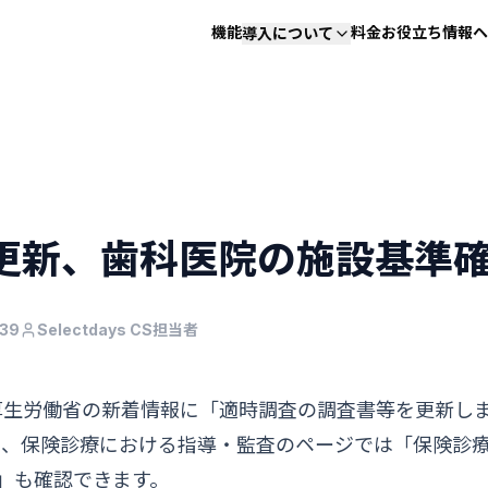
機能
料金
お役立ち情報
ヘ
導入について
更新、歯科医院の施設基準
39
Selectdays CS担当者
日、厚生労働省の新着情報に「適時調査の調査書等を更新し
、保険診療における指導・監査のページでは「保険診療
」も確認できます。