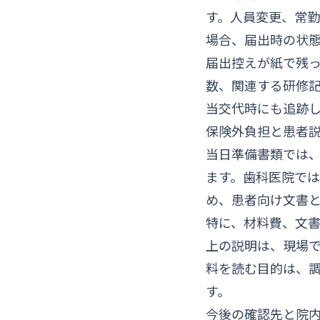
す。人員変更、常
場合、届出時の状
届出控えが紙で残
数、関連する研修記
当交代時にも追跡
保険外負担と患者
当日準備書類では
ます。歯科医院で
め、患者向け文書
特に、材料費、文
上の説明は、現場
料を読む目的は、
す。
今後の確認先と院