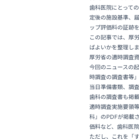
歯科医院にとって
定後の施設基準、
ップ評価料の証跡
この記事では、厚
ばよいかを整理し
厚労省の適時調査
今回のニュースの起
時調査の調査書等
当日準備書類、調
歯科の調査書も掲
適時調査実施要領
科」のPDFが掲載
価料など、歯科医
ただし、これを「