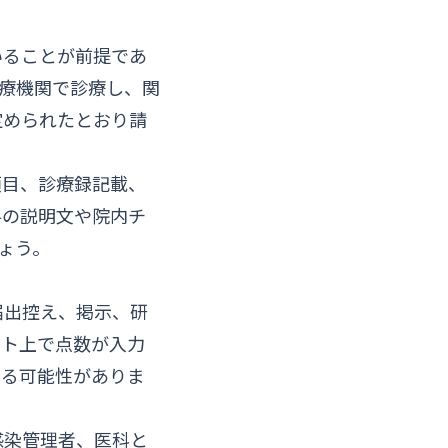
いることが前提であ
療機関で診療し、関
定められたとおり請
項目、診療録記載、
料の説明文や院内チ
ょう。
届出控え、掲示、研
フト上で点数が入力
困る可能性がありま
感染管理者、医科と