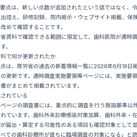
の要点は、新しい点数が追加されたという話ではなく、令
届出控え、研修記録、院内掲示・ウェブサイト掲載、保
を改めて確認することです。
労省資料で確認できる範囲に限定して、歯科医院が適時
ます。
資料で何が更新されたか
点は、厚労省の過去の新着情報一覧に2026年6月18日
」の更新です。適時調査実施要領等ページには、実施要
査書がまとめて掲載されています。
載されている
等ページの調査書には、重点的に調査を行う施設基準以
されています。歯科外来診療感染対策加算、歯科外来・
院が届出・算定する可能性のある項目も確認対象として
すべての歯科診療所が直ちに臨場調査の対象になる」と