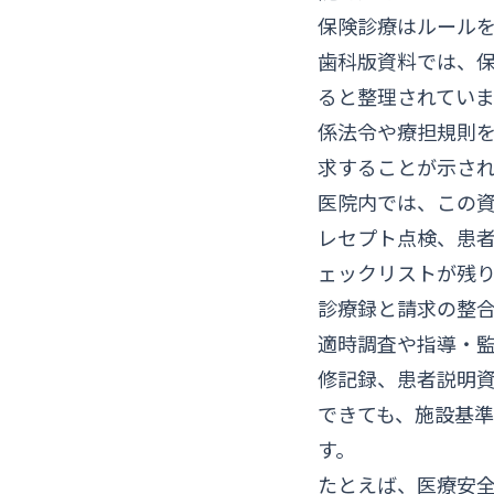
保険診療はルール
歯科版資料では、
ると整理されてい
係法令や療担規則
求することが示さ
医院内では、この
レセプト点検、患
ェックリストが残
診療録と請求の整
適時調査や指導・
修記録、患者説明
できても、施設基
す。
たとえば、医療安